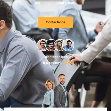
auto, hogar, salud y más.
Contáctanos
Clientes felices
5,0 reviews)




